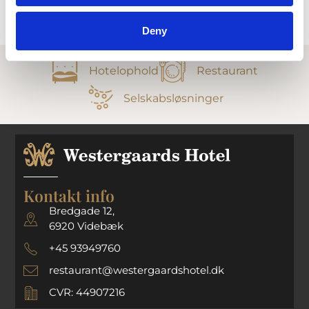
Deny
Hotelophold
Restaurant
Selskabsløsninger
Kontakt info
Bredgade 12,
6920 Videbæk
+45 93949760
restaurant@westergaardshotel.dk
CVR: 44907216