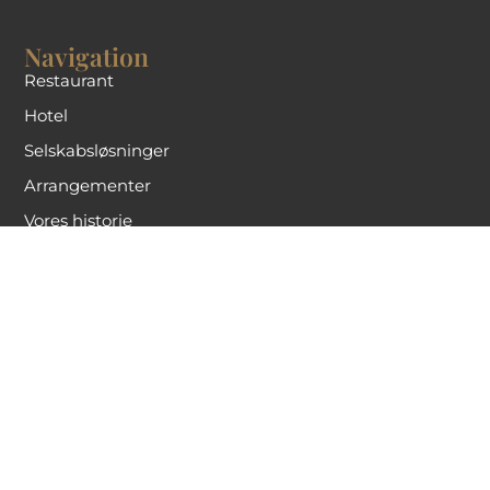
Navigation
Restaurant
Hotel
Selskabsløsninger
Arrangementer
Vores historie
Åbningstider
Mandag - tirsdag
Åben for selskaber/møder
Onsdag
17.30-22.00
Torsdag
11.30-22.00
Fredag - Lørdag
11.30-22.00
Søndag
11.30-15.00