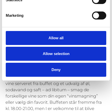
kan forsyne dig fra – ad libitum. Kun kr. 645 pr.
person.
4 retters gourmetmenu med lokale
Marketing
sæsonbetonede råvarer
Tjenere med overskud og glimt i øjet
Allow all
Bar med min. 6 vine, øl og sodavand
ad libitum
fra 18-21
Allow selection
Pr. person kr 645
Deny
Vi opstiller buffet med min. 6 forskellige gode
vine serveret fra buffet og et udvalg af øl,
sodavand og saft – ad libitum – smag de
forskellige vine som din egen “vinsmagning”
eller vælg din favorit. Buffeten står fremme fra
kl. 18.00-21.00, men I er velkomne til at blive