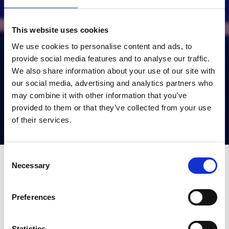
This website uses cookies
We use cookies to personalise content and ads, to
provide social media features and to analyse our traffic.
We also share information about your use of our site with
our social media, advertising and analytics partners who
may combine it with other information that you’ve
VANVITTIG FREDAG
provided to them or that they’ve collected from your use
of their services.
18:00
Consent
Necessary
Selection
Læs mere
Vi begynder kl. 18.00 hvor vi præsenterer menu
Preferences
og vine og derefter serverer følgende menu. Vi
opstiller buffet med vine, øl og vand som du selv
Statistics