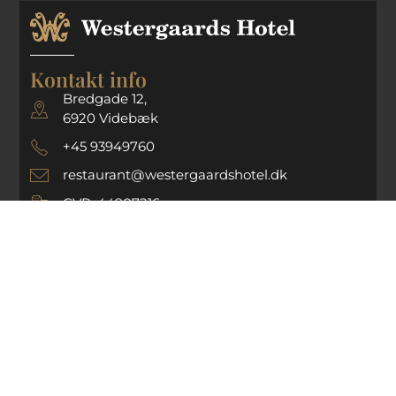
Kontakt info
Bredgade 12,
6920 Videbæk
+45 93949760
restaurant@westergaardshotel.dk
CVR: 44907216
Navigation
Restaurant
Hotel
Selskabsløsninger
Arrangementer